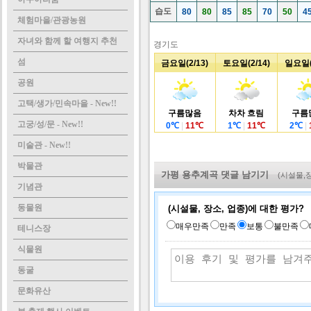
습도
80
80
85
85
70
50
4
체험마을/관광농원
자녀와 함께 할 여행지 추천
경기도
섬
금요일(2/13)
토요일(2/14)
일요일(2
공원
고택/생가/민속마을 - New!!
구름많음
차차 흐림
구름
고궁/성/문 - New!!
0
℃
|
11
℃
1
℃
|
11
℃
2
℃
|
미술관 - New!!
박물관
가평 용추계곡 댓글 남기기
(시설물,
기념관
동물원
(시설물, 장소, 업종)에 대한 평가?
매우만족
만족
보통
불만족
테니스장
식물원
동굴
문화유산