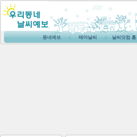
동네예보
테마날씨
날씨닷컴 홈
|
|