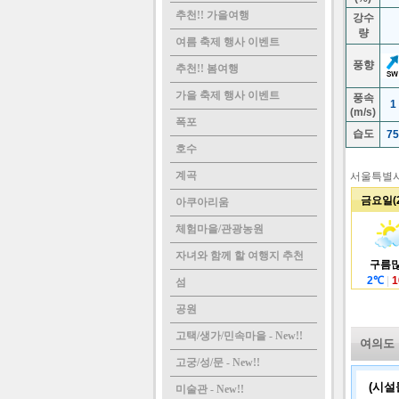
용
추천!! 가을여행
강수
유
량
여름 축제 행사 이벤트
자
풍향
추천!! 봄여행
제
중
가을 축제 행사 이벤트
풍속
1
(m/s)
칠갑
폭포
습도
75
한
호수
화
계곡
서울특별
금요일(2
아쿠아리움
체험마을/관광농원
자녀와 함께 할 여행지 추천
구름
2
℃
|
1
섬
공원
고택/생가/민속마을 - New!!
여의도
고궁/성/문 - New!!
(시설
미술관 - New!!