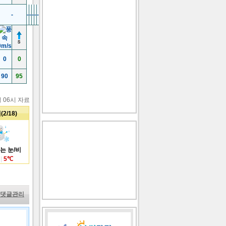
원
-
-
-
-
-
-
-
-
-
-
로공원
공원
0
0
90
95
일 06시 자료
2/18)
는 눈/비
|
5
℃
댓글관리