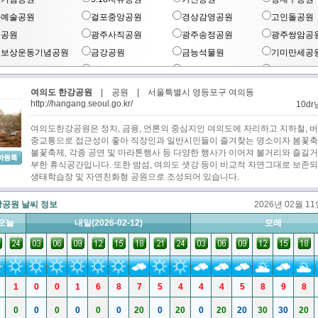
화예술공원
걸포중앙공원
경상감영공원
고인돌공원
주공원
광주사직공원
광주송정공원
광주쌍암공
채보상운동기념공원
금강공원
금능석물원
기미만세공
산공원
남망산조각공원
달성공원
달아공원
동대문역사
여의도 한강공원
|
공원
|
서울특별시 영등포구 여의동
왕암공원
덕진공원
돌산공원
원
http://hangang.seoul.go.kr/
10d
락공원
두류공원
마로니에공원
마한문화공
여의도한강공원은 정치, 금융, 언론의 중심지인 여의도에 자리하고 지하철, 버
궁화공원
미사리경정장
박경리문학공원
보라매공원
중교통으로 접근성이 좋아 직장인과 일반시민들이 즐겨찾는 명소이자 봄꽃축
불꽃축제, 각종 공연 및 마라톤행사 등 다양한 행사가 이어져 볼거리와 즐길거
문산대공원
부산민주공원
부천중앙공원
부평 신트리
부한 휴식공간입니다. 또한 밤섬, 여의도 샛강 등이 비교적 자연그대로 보존되
평공원
북서울 꿈의숲
분당중앙공원
비목공원
생태학습장 및 자연친화형 공원으로 조성되어 있습니다.
치조각공원
뿌리공원
사라봉공원
삼매봉
강공원 날씨 정보
2026년 02월 1
사해상공원
상동호수공원
서울남산공원
서울숲공원
오늘
내일(2026-02-12)
모레
촌호수
선유도 한강공원
설성공원
설악해맞이
계평화의종공원
소돌아들바위공원
속리산조각공원
수봉공원
원파크 금정체육공
시민의숲
안성 솔밭공원
여의도 한강
1
0
0
1
6
8
7
5
4
4
4
5
8
9
8
연미산 자연미술공
의도공원
영덕해맞이공원
올림픽공원
원
0
0
0
0
0
0
20
0
20
0
20
20
30
30
20