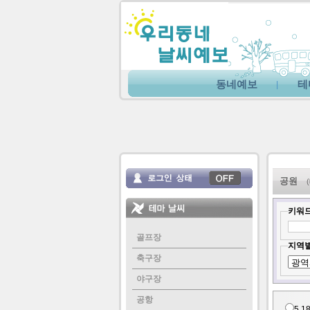
동네예보
테
|
공원
키워드
골프장
지역별
축구장
야구장
공항
5.