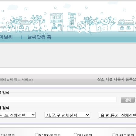
마날씨
날씨닷컴 홈
|
장소,시설 사용자 등록요
(테마날씨 정보 서비스)
 검색
 검색
18기념공원
5.18자유공원
가산공원
강재구공원