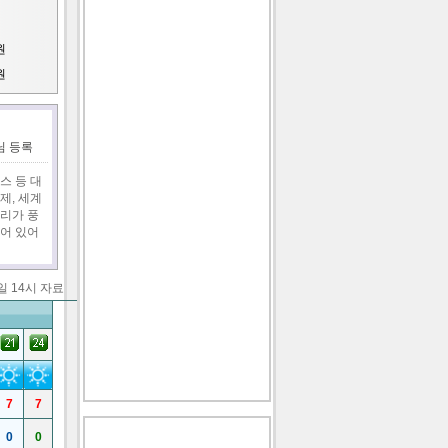
원
원
문화공
r님 등록
원
스 등 대
제, 세계
리가 풍
공원
어 있어
1일 14시 자료
공원
공원
7
7
0
0