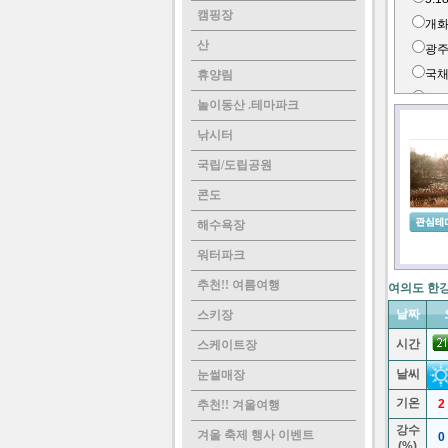
캠핑장
개
산
광
국
휴양림
낙
놀이동산 .테마파크
대
낚시터
국립/도립공원
동
무
콘도
보
해수욕장
부
워터파크
비
추천!! 여름여행
여의도 한
삼
날짜
스키장
석
세
시간
스케이트장
스포
날씨
눈썰매장
원
기온
2
추천!! 겨울여행
여
강수
겨울 축제 행사 이벤트
0
(%)