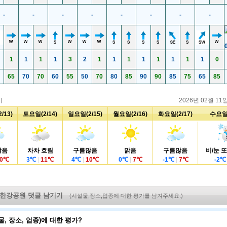
두산공원
월드컵공원
유달산 조각공원
유림공원
자공원
이순신공원
인천대공원
일산호수공
-
-
-
-
-
-
-
-
산공원
자유공원
장흥아트파크
제주김녕미
주돌문화공원
제주아트랜드
제주조각공원
중앙탑사적
외공원
청계천
청주중앙공원
청풍쉼터
1
1
1
1
3
2
1
1
1
1
1
1
1
1
0
산 장승공원
통일공원
포천아트밸리
하늘공원
65
70
70
60
55
50
70
80
85
90
90
85
75
65
85
한민족역사문화공
림공원
한마음공원
현산공원
원
도진공원
환호해맞이공원
시
2026년 02월 11
/13)
토요일(2/14)
일요일(2/15)
월요일(2/16)
화요일(2/17)
수요일(
많음
차차 흐림
구름많음
맑음
구름많음
비/눈 또
0
℃
3
℃
|
11
℃
4
℃
|
10
℃
0
℃
|
7
℃
-1
℃
|
7
℃
-2
℃
 한강공원 댓글 남기기
(시설물,장소,업종에 대한 평가를 남겨주세요.)
물, 장소, 업종)에 대한 평가?